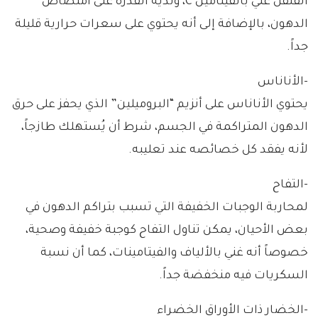
الفلفل غني بالفيتامين C، ولديه القدرة على امتصاص
الدهون، بالإضافة إلى أنه يحتوي على سعرات حرارية قليلة
جداً.
-الأناناس
يحتوي الأناناس على أنزيم “البروميلين” الذي يحفز على حرق
الدهون المتراكمة في الجسم، شرط أن يُستهلك طازجاً،
لأنه يفقد كل خصائصه عند تعليبه.
-التفاح
لمحاربة الوجبات الخفيفة التي تسبب بتراكم الدهون في
بعض الأحيان، يمكن تناول التفاح كوجبة خفيفة وصحية،
خصوصاً أنه غني بالألياف والفيتامينات، كما أن نسبة
السكريات فيه منخفضة جداً.
-الخضار ذات الأوراق الخضراء