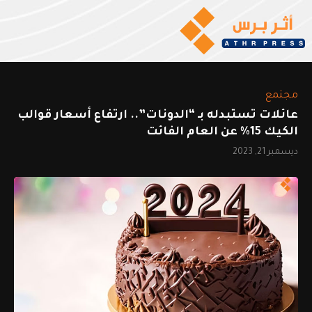
مجتمع
عائلات تستبدله بـ “الدونات”.. ارتفاع أسعار قوالب
الكيك 15% عن العام الفائت
ديسمبر 21, 2023