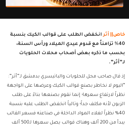
خاص||
أثر
انخفض الطلب على قوالب الكيك بنسبة
40% تزامناً مع قدوم عيدي الميلاد ورأس السنة،
بحسب ما ذكره بعض أصحاب محلات الحلويات
لـ”أثر”.
إذ قال صاحب محل للحلويات والباتيسري بدمشق لـ”أثر”:
“اليوم لا نخاطر بصنع قوالب الكيك وعرضها على الواجهة
نظراً لارتفاع سعرها؛ إنما نقوم بصنعها بناءً على طلب
الزبون لأنه مكلف جداً؛ وتالياً انخفض الطلب عليه بنسبة
40% نظراً لغلاء المواد الداخلة في صناعته فسعر القالب
يبدأ من 200 ألف وهناك قوالب يصل سعرها لـ500 ألف