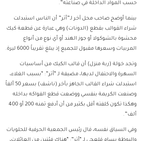
حسب المواد الداخلة في صناعته”.
بينما أوضح صاحب محل آخر لـ”أثر” أن الناس استبدلت
شراء القوالب بقطع (الدونات) وهي عبارة عن قطعة كيك
محشوة بالشوكولا أو جوز الهند أو أي نوع من أنواع
المربيات وسعرها مقبول للجميع إذ يبلغ تقريباً 6000 ليرة.
وتجد خولة (ربة منزل) أن قالب الكيك من أساسيات
السهرة والاحتفال لديها، مضيفة لـ “أثر”: “بسبب الغلاء،
استبدلت شراء القالب الجاهز بآخر (ناشف) بسعر 50 ألفاً
وصنعت الكريمة بنفسي ووضعت قطع الفواكه بداخله
وهكذا تكون كلفته أقل بكثير من أن أدفع ثمنه 200 أو 400
ألف”.
وفي السياق نفسه، قال رئيس الجمعية الحرفية للحلويات
والبوظة بسام قلعجي لـ “أثر”: “هناك فئتين من العائلات،