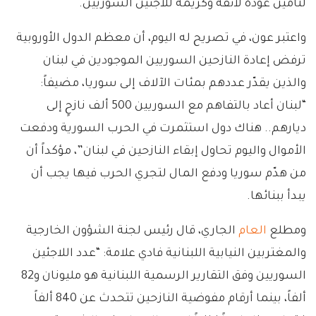
لتأمين عودة لائقة وكريمة للاجئين السوريين.
واعتبر عون، في تصريح له اليوم، أن معظم الدول الأوروبية
ترفض إعادة النازحين السوريين الموجودين في لبنان
والذين يقدّر عددهم بمئات الآلاف إلى سوريا، مضيفاً:
“لبنان أعاد بالتفاهم مع السوريين 500 ألف نازحٍ إلى
ديارهم.. هناك دول استثمرت في الحرب السورية ودفعت
الأموال واليوم تحاول إبقاء النازحين في لبنان”، مؤكداً أن
من هدّم سوريا ودفع المال لتجري الحرب فيها يجب أن
يبدأ ببنائها.
ومطلع
العام
الجاري، قال رئيس لجنة الشؤون الخارجية
والمغتربين النيابية اللبنانية فادي علامة: “عدد اللاجئين
السوريين وفق التقارير الرسمية اللبنانية هو مليونان و82
ألفاً، بينما أرقام مفوضية النازحين تتحدث عن 840 ألفاً