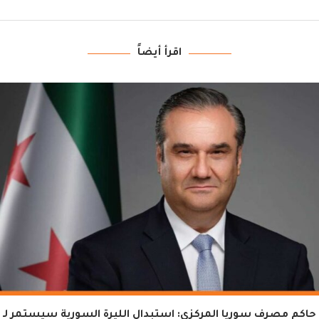
اقرأ أيضاً
حاكم مصرف سوريا المركزي: استبدال الليرة السورية سيستمر لـ