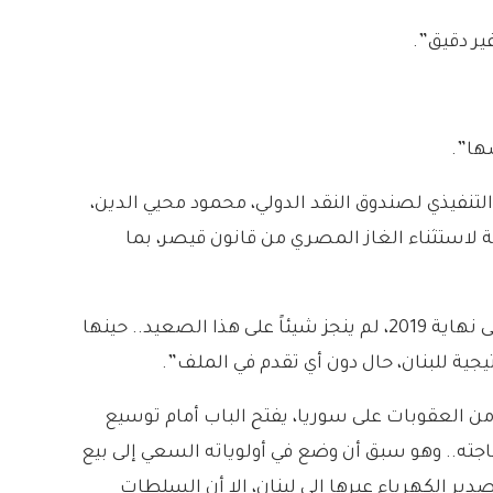
ير دقيق”.
ها”.
لتنفيذي لصندوق النقد الدولي، محمود محيي الدين،
كية لاستثناء الغاز المصري من قانون قيصر، بما
ووفقاً للصحيفة: “الحاجة إلى الغاز المصري لطالما كانت ملحّة، لكن الحريري الذي كان رئيساً للحكومة منذ 2016 وحتى نهاية 2019، لم ينجز شيئاً على هذا الصعيد.. حينها
جية للبنان، حال دون أي تقدم في الملف”.
 من العقوبات على سوريا، يفتح الباب أمام توسيع
اجته.. وهو سبق أن وضع في أولوياته السعي إلى بيع
ير الكهرباء عبرها إلى لبنان، إلا أن السلطات