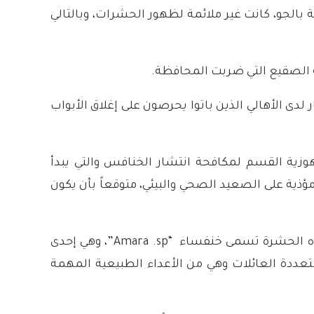
 بالجو، كانت غير ملائمة لظهور الحشرات، وبالتالي
جة الصقيع التي ضربت المحافظة.
لدى الأهالي الذين باتوا يحرصون على إغلاق الأبواب
ة القسم لمكافحة انتشار الخنافس والتي يبدأ
ذية على الصعيد الصحي والبيئي، متوقعاً بأن يكون
المهندس ياسر محمد صرح العام الماضي لـ”أثر” بأن هذه الحشرة تسمى خنفساء “Amara .sp”، وهي إحدى
تعددة العائلات وهي من الأعداء الطبيعية المهمة