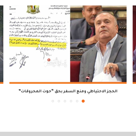
الحجز الاحتياطي ومنع السفر بحق “حوت المحروقات”