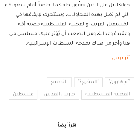
حولها، بل على الذين يقفُون خلفهما، خاصةً أمام شعوبهم
التي لم تقبل بهذه المحاولات، وستتحرك لإيقافها في
المُستقبل القريب، والقضية الفلسطينية قضية أمّة
وعقيدة وعدالة، ومن الصعب أن يُؤثر عليها مسلسل من
هنا وآخَر من هناك تمدحه السلطات الإسرائيلية.
أثر برس
"أم هارون"
"المخرج7"
التطبيع
القضية الفلسطينية
حارس القدس
فلسطين
اقرأ أيضاً