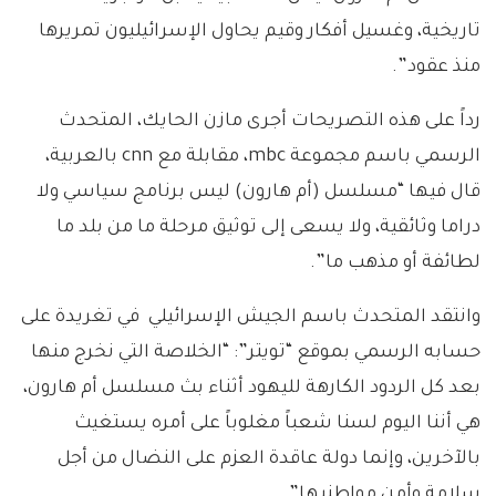
تاريخية، وغسيل أفكار وقيم يحاول الإسرائيليون تمريرها
منذ عقود”.
رداً على هذه التصريحات أجرى مازن الحايك، المتحدث
الرسمي باسم مجموعة mbc، مقابلة مع cnn بالعربية،
قال فيها “مسلسل (أم هارون) ليس برنامج سياسي ولا
دراما وثائقية، ولا يسعى إلى توثيق مرحلة ما من بلد ما
لطائفة أو مذهب ما”.
وانتقد المتحدث باسم الجيش الإسرائيلي
في تغريدة على
حسابه الرسمي بموقع “تويتر”: “الخلاصة التي نخرج منها
بعد كل الردود الكارهة لليهود أثناء بث مسلسل أم هارون،
هي أننا اليوم لسنا شعباً مغلوباً على أمره يستغيث
بالآخرين، وإنما دولة عاقدة العزم على النضال من أجل
سلامة وأمن مواطنيها”.