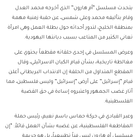
يتحدث مسلسل “أم هارون” الذي أخرجه محمد العدل
وقام بتأليفه محمد وعلي شمس، عن حقبة زمنية مهمة
بمنطقة الخليج، لتدور أحداثه حول بطلة العمل وهي امرأة
تعاني الكثير من المتاعب بسبب ديانتها اليهودية.
وعرض المسلسل في إحدى حلقاته مقطعاً يحتوي على
مغالطة تاريخية، بشأن قيام الكيان الاسرائيلي، وقال
المقطع المتداول من الحلقة إن الانتداب البريطاني أعلن
قيام “إسرائيل” على أرض “إسرائيل” وليس فلسطين، مما
أثار غضب الجمهور واعتبروه إساءة في حق القضية
الفلسطينية.
وعبر القيادي في حركة حماس باسم نعيم، رئيس حملة
المقاطعة الفلسطينية، عن غضبه بشأن العمل قائلاً: “إن
مسلسل أم هارون ليس فناً تطبيعياً، بل هو جريمة