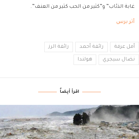
غابة الذئاب” و”كثير من الحب كثير من العنف”.
أثر برس
أمل عرفة
رائفة أحمد
رائفة الرز
نضال سيجري
هولندا
اقرأ أيضاً