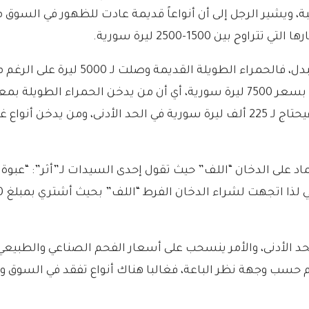
بة، ويشير الرجل إلى أن أنواعاً قديمة عادت للظهور في السوق م
ن 1500-2500 ليرة سورية.
يقول الرجل إن أسعار الدخان غير ثابتة 
سورية شهرياً، أما من يدخن أرخص الأنواع الأجنبية فيحتاج لـ 225 ألف ليرة سورية في ا
المعسل ارتفعت لتصل لـ 12 ألف في الحد الأدنى، والأمر ينسحب على أسعار الفحم الص
 حسب وجهة نظر الباعة، فغالبا هناك أنواع تفقد في السوق وبا