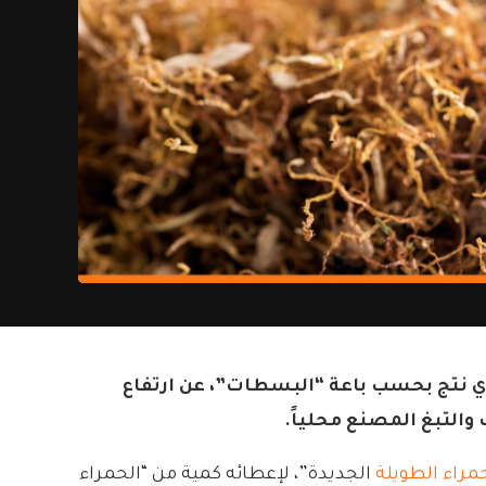
لذي نتج بحسب باعة “البسطات”، عن ارتفاع
والتبغ المصنع محلياً.
مراء الطويلة
الجديدة”، لإعطائه كمية من “الحمراء