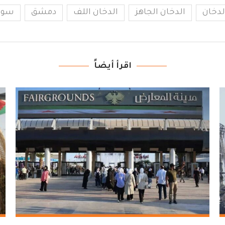
لدخان
الدخان الجاهز
الدخان اللف
دمشق
سوري
اقرأ أيضاً