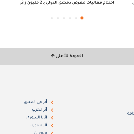
اختتام فعاليات معرض دمشق الدولي بـ 2 مليون زائر
العودة للأعلى 🡹
أثر في العمق
أثر الحرب
افة
أثرنا السوري
أثر سبورت
منوعات