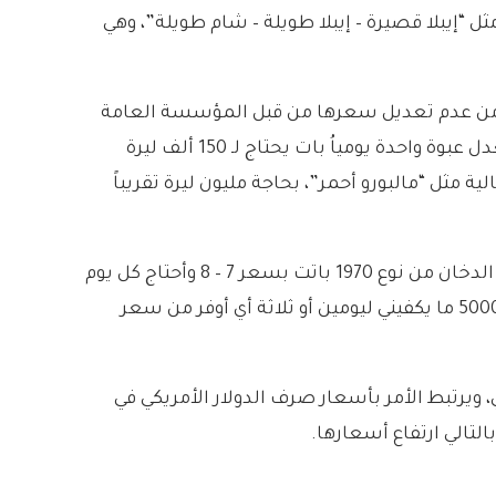
ثل “إيبلا قصيرة – إيبلا طويلة – شام طويلة”، وهي
وهي يومية التبدل، فالحمراء الطويلة القديمة وصلت لـ 5000 ليرة على الرغم من عدم تعديل سعرها من قبل المؤسسة العامة
لصناعة التبغ، في حين أن أرخص الأنواع المهربة بات بسعر 7500 ليرة سورية، أي أن من يدخن الحمراء الطويلة بمعدل عبوة واحدة يومياُ بات يحتاج لـ 150 ألف ليرة
لحد الأدنى، ومن يدخن أنواع غالية مثل “مالبورو أحمر”، بحاجة مليون ليرة تقريباً
واتجه عدد من المدخنين ولتفادي هذه الأسعار، للاعتماد على الدخان “اللف” حيث تقول إحدى السيدات لـ”أثر”: “عبوة الدخان من نوع 1970 باتت بسعر 7 – 8 وأحتاج كل يوم
باكيت أي أكثر من 210 آلاف، وأنا موظفة وراتبي لا يكفي لذا اتجهت لشراء الدخان الفرط “اللف” بحيث أشتري بمبلغ 5000 ما يكفيني ليومين أو ثلاثة أي أوفر من سعر
ناعي والطبيعي، ويرتبط الأمر بأسعار صرف الدولار الأمريكي في
لتالي ارتفاع أسعارها.