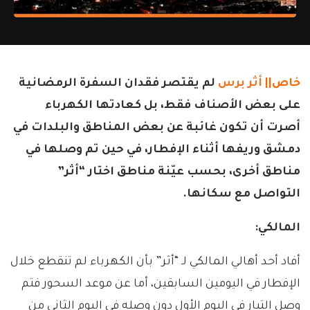
خاص||
أثر برس
لم يقتصر فقدان السفرة الرمضانية
على بعض الأصناف فقط، بل كعادتها الكهرباء
أصرت أن تكون غائبة عن بعض المناطق والبلدات في
دمشق وريفها أثناء الإفطار، في حين تم وصلها في
مناطق أخرى، بحسب عيّنة مناطق اختار “أثر”
التواصل مع سكانها.
المالكي:
أفاد أحد أهالي المالكي لـ “أثر” بأن الكهرباء لم تنقطع خلال
الإفطار في اليومين السابقين، أما عن موعد السحور فتم
وصل التيار في اليوم الأول دون وصله في اليوم الثاني من