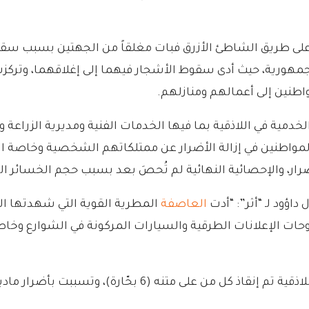
ر على طريق الشاطئ الأزرق فبات مغلقاً من الجهتين بسبب سقوط 
ورية، حيث أدى سقوط الأشجار فيهما إلى إغلاقهما، وتركزت ا
اطنين إلى أعمالهم ومنازلهم.
ة في اللاذقية بما فيها الخدمات الفنية ومديرية الزراعة 
لمواطنين في إزالة الأضرار عن ممتلكاتهم الشخصية وخاصة ا
أضرار، والإحصائية النهائية لم تُحصَ بعد بسبب حجم الخسائر الك
داؤود لـ “أثر”: “أدت
العاصفة
المطرية القوية التي شهدتها ال
 لوحات الإعلانات الطرقية والسيارات المركونة في الشوارع وخ
كما أدت العاصفة المطرية إلى غرق زورق بحري في اللاذقية ت