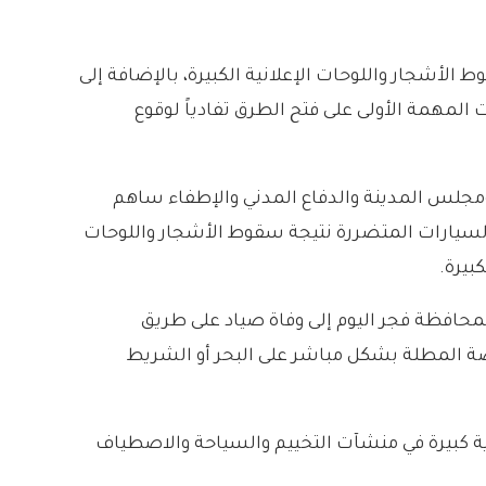
الأشجار واللوحات الإعلانية الكبيرة، بالإضافة إلى
لمهمة الأولى على فتح الطرق تفادياً لوقوع
ومجلس المدينة والدفاع المدني والإطفاء ساهم
لسيارات المتضررة نتيجة سقوط الأشجار واللوحات
بيرة.
محافظة فجر اليوم إلى وفاة صياد على طريق
اصة المطلة بشكل مباشر على البحر أو الشريط
م إنقاذ كل من على متنه (6 بحّارة)، وتسببت بأضرار مادية كبيرة في منشآت التخييم والسياحة والاصطياف