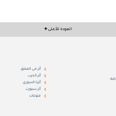
العودة للأعلى 🡹
أثر في العمق
أثر الحرب
افة
أثرنا السوري
أثر سبورت
منوعات