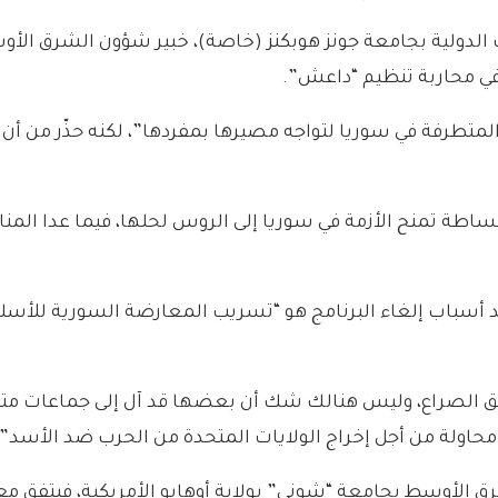
الدولية بجامعة جونز هوبكنز (خاصة)، خبير شؤون الشرق الأوس
في محاربة تنظيم “داعش”.
المتطرفة في سوريا لتواجه مصيرها بمفردها”، لكنه حذّر من أ
طة تمنح الأزمة في سوريا إلى الروس لحلها، فيما عدا المناط
حد أسباب إلغاء البرنامج هو “تسريب المعارضة السورية للأسلح
طق الصراع، وليس هنالك شك أن بعضها قد آل إلى جماعات متطر
محاولة من أجل إخراج الولايات المتحدة من الحرب ضد الأسد”.
ق الأوسط بجامعة “شوني” بولاية أوهايو الأمريكية، فيتفق مع