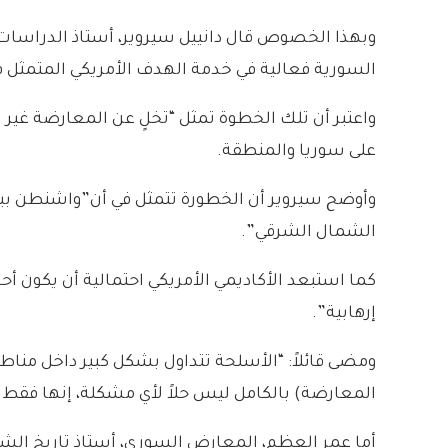
وبهذا الخصوص قال دانييل سيروير، أستاذ الدراسات 
السورية فعالية في خدمة الهدف الأمريكي المتمثل 
واعتبر أن تلك الخطوة تمثل “تخلٍ عن المعارضة غير 
على سوريا والمنطقة.
وأوضح سيروير أن الخطورة تتمثل في أن”واشنطن ببسا
الشمال الشرقي”.
كما استبعد الأكاديمي الأمريكي احتمالية أن يكون أ
إرهابية”.
ومضى قائلاً: “الأسلحة تتداول بشكل كبير داخل منا
المعارضة) بالكامل ليس حلاً لأي مشكلة، إنها فقط 
أما عمر العظم، المعارض السوري، أستاذ تاريخ الشر