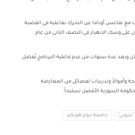
ت مع تقاعس أوباما عن التحرك بفاعلية في القضية
 على وشك الانهيار في النصف الثاني من عام
 الآن وبعد عدة سنوات من عدم فاعلية البرنامج يُفضل
يح المعارضة السورية “المعتدلة”، الذي تديره “سي آي إيه” بدأ عام 2013، وقدم أسلحة وأموالاً وتدريبات لفصائل من المعارضة
حكومة السورية الأفضل تسليحاً.
"شوني"
جامعة جونز هوبكنز