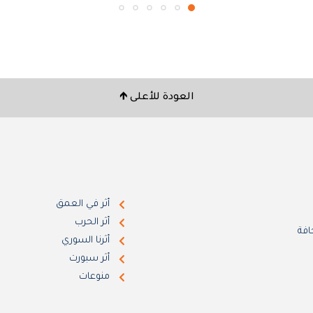
العودة للأعلى 🡹
أثر في العمق
أثر الحرب
افة
أثرنا السوري
أثر سبورت
منوعات