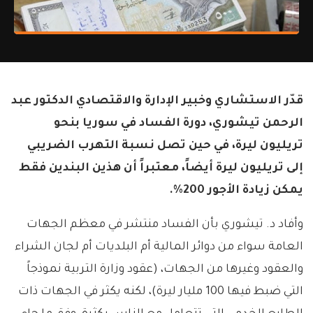
قدّر الاستشاري وخبير الإدارة والاقتصادي الدكتور عبد
الرحمن تيشوري، دورة الفساد في سوريا بنحو
تريليون ليرة، في حين تصل نسبة التهرب الضريبي
إلى تريليون ليرة أيضاً، معتبراً أن هذين البندين فقط
يمكن زيادة الأجور 200%.
وأفاد د. تيشوري بأن الفساد منتشر في معظم الجهات
العامة سواء من دوائر المالية أم البلديات أم لجان الشراء
والعقود وغيرها من الجهات، (عقود وزارة التربية نموذجاً
التي ضبط فيها 100 مليار ليرة)، لكنه يكثر في الجهات ذات