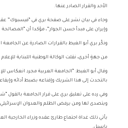
الأحد والقرار الصادر عنها.
وجاء في بيان نشر على صفحة بري في “فيسبوك” عقب الل
وإيران على مبدأ حسن الجوار”، مؤكدا أن “المصالحة
وذكّر بري أبو الغيط بالقرارات الصادرة عن الجامعة ا
من جهةٍ أخرى، نقلت الوكالة الوطنية اللبناية للإعلام
وقال أبو الغيط: “الجامعة العربية مجرد انعكاس للإراد
بالتحدث إلى هذا الشريك وإقناعه بضبط أدائه وإيقاعه
وفي رده على تعليق بري على قرار الجامعة بالقول “شكرا
ويتصدى لها ومن يرفض الظلم والعدوان الإسرائيلي
يأتي ذلك غداة اجتماع طارئ عقده وزراء الخارجية الع
باسيل.