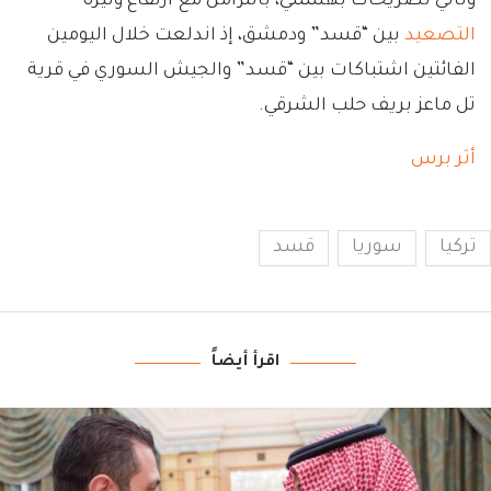
وتأتي تصريحات بهشتلي، بالتزامن مع ارتفاع وتيرة
التصعيد
بين “قسد” ودمشق، إذ اندلعت خلال اليومين
الفائتين اشتباكات بين “قسد” والجيش السوري في قرية
تل ماعز بريف حلب الشرقي.
أثر برس
تركيا
سوريا
قسد
اقرأ أيضاً