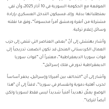
الموقعة مع الحكومة السورية في 10 آذار 2025، وأن تفي
بمتطلباتها بدقة. وإلا، فسيكون التدخل العسكري بإرادة
مشتركة من أنقرة ودمشق أمراً محسوماً”، وفق ما نقلته
وسائل إعلام تركية.
وأشار بهتشلي إلى أنّ “بعض العناصر التي تنتمي إلى حزب
العمال الكردستاني المنحل قد تكون انضمت تدريجياً إلى
قوات سوريا الديمقراطية”، معتبراً أن ‏”‏قوات سوريا
الديمقراطية‏‏ تدور في فلك إسرائيل”.
وأشار إلى أن “التحالف بين أميركا وإسرائيل، يحفر أساساً
لحرب أهلية دموية وانقسام في سوريا”، لافتاً إلى أن “هذا
الوضع يمثّل تهديداً أمنياً شديداً ليس فقط لسوريا ولكن
أيضاً لتركيا”.