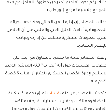
وذلك رغم وجود تعاميم تحذر من خطورة التعامل مع هذه
المواقع ولاسيما موقع (نور حلب).
وقالت المصادر إن إدارة الأمن الجنائي ومكافحة الجرائم
المعلوماتية أقامت الدليل الفني والعلمي على أن القاضي
سرب معلومات عسكرية مختلقة عن إدارته وقيادته
للإعلام المعادي.
ونفت المصادر صحة ما ينشره بالتعاون مع ابنته على
صفحات الفيسبوك حول أنه “يحارب” لأنه المرشح الوحيد
لاستلام لإدارة القضاء العسكري باعتبار أن هناك 6 قضاة
أقدم منه.
وتحدثت المصادر عن ملف
فساد
يتعلق بجمعية سكنية
للقضاة وممتلكات وعقارات وسيارات فارهة يمتلكها
القاضي وعائلته تثير الكثير من الشبهات حول مصدرها