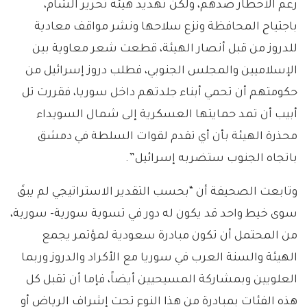
رغم الأخطار ضدهم، ولكن تهديد هيئة تحرير الشام،
باجتياح المحافظة ونزع سلاحها ونشر مواقف معادية
للدروز من قبل أنصار الهيئة، قطعت شعر معاوية بين
الإسلاميين والمجلس الجنوبي، فطلب دروز إسرائيل من
حكومتهم أن تحمي أبناء جلدتهم داخل سوريا، فقررت تل
أبيب أن تمد حمايتها العسكرية إلى شمال السويداء
محذرة الهيئة بأن أي تقدم لقوات السلطة في دمشق
باتجاه الجنوب ستضربه إسرائيل”.
وتابعت الصحيفة أن “بحسب التقدير الاستراتيجي لم يبقَ
سوى خيط واحد قد يكون له دور في تسوية سورية- سورية،
من المحتمل أن تكون مبادرة سعودية لمؤتمر يجمع
الهيئة والسنة العرب في سوريا مع الأكراد والدروز وربما
العلويين وبمشاركة المسيحيين أيضاً، فإما أن تقبل كل
هذه الفئات بمبادرة من هذا النوع تحت إشراف الرياض أو