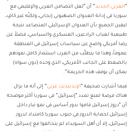
“
العربي الجديد
” أن “لعل التضامن العربي والإقليمي مع
سوريا في إدانة العدوان الصهيوني إيجابي، ولكنّه غير كافٍ،
ليقين الجميع بأن العدوان الإسرائيلي المتصاعد نتيجة
طبيعية لغياب الرادعين، العسكري والسياسي، فضلاً عن
رضا أمريكي واضح عن سياسات إسرائيل في المنطقة
عموماً، وهذا ما يتطلّب من العرب استثمار كامل نفوذهم
بالضغط على الجانب الأمريكي، الذي وحده (دون سواه)
يمكن أن يوقف هذه الجريمة”.
فيما أشارت صحيفة “
الإندبندنت عربي
” إلى أنه ما يزال
هناك فرصة لمنع تمدد “إسرائيل” في سوريا أكثر موضحة
أن “دروز إسرائيل قاموا بدور أساس في نمو تيار داخل
إسرائيل لحماية الدروز في جنوب سوريا كامتداد لدروز
إسرائيل، إلا أن أهل السويداء لم يتحالفوا مع إسرائيل على