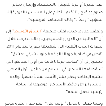
لقد أصدرنا أوامرنا للجيش بالاستعداد وإرسال تحذير
صارم وواضح: إذا أقدم النظام على المساس بالدروز فإننا
سنؤذيه” وفقاً لـ”وكالة الصحافة الفرنسية”.
وتعقيباً على ما حدث، لفتت صحيفة “
الشرق الأوسط”
إلى
أن “الغالبية من الدروز والمسيحيين، وعائلات نزحت خلال
سنوات الحرب الأهلية التي شهدتها سوريا منذ عام 2011،
تقطن في ضاحية جرمانا الواقعة جنوب شرقي دمشق”،
مشيرة إلى أن “ضاحية جرمانا كانت من أولى المناطق التي
أسقط فيها السكان في السابع من كانون الأول الماضي،
عشية الإطاحة بحكم بشار الأسد، تمثالاً نصفياً لوالده
الرئيس الراحل حافظ الأسد كان موضوعاً في ساحة
رئيسية تحمل اسمه”.
وفيما يتعلق بالتدخل “الإسرائيلي” اعتبر مقال نشره موقع