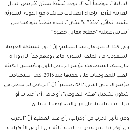
الدولية”، موضحاً أنّه “لا يوجد تحفّظ بشأن تفويض الدول
العربية للأردن بإجراء اتصالات مباشرة مع الدولة السوريّة
لتنفيذ اتفاقَي “جدّة” و”عمّان”، للبدء بتنفيذ بنودهما على
أساس عملية “خطوة مقابل خطوة”.
وفي هذا الإطار، قال عبد العظيم: إنّ” دور المملكة العربية
السعودية في الملف السوري فاعل ومهم جداً؛ لأن وزارة
خارجيتها استضافت مؤتمر الرياض الأول وتأسيس الهيئة
العليا للمفاوضات على نفقتها منذ 2015، كما استضافت
مؤتمر الرياض الثاني 2017، معتبراً أنّ “الرياض لم تتدخل في
شؤون تشكيل “هيئة التفاوض”، أو فرض أي أجندات أو
مواقف سياسية على قرار المعارضة السيادي”.
وعن تأثير الحرب في أوكرانيا، رأى عبد العظيم أنّ “الحرب
في أوكرانيا بمنزلة حرب عالمية ثالثة على الأرض الأوكرانية