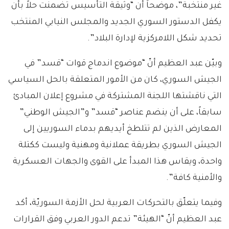
غير منتخبة”، موضحاً أن “وثيقة التأسيس تضمنت حلاً بأن
يكفل الدستور السوري الجديد والمجلس النيابي المنتخب
تحديد شكل اللامركزية لإدارة البلاد”.
وبيّن عبد العظيم أنّ “موضوع اندماج قوات “قسد” في
الجيش السوري، كان من الأمور المتعلقة بالحل السياسي
التي ناقشتها اللجنة المشتركة في مشروع إعلان المبادئ
سابقاً، على أن ينضم عناصر “قسد” و”الجيش الوطني”
المعارض الذين لم تتلطخ أيديهم بدماء السوريين إلى
الجيش السوري بطريقة عملانية ومهنية وليست ككتلة
واحدة، ويقاس هذا المبدأ على القوى والجهات العسكرية
والأمنية كافة”.
وفيما يتعلّق بالتحركات العربية لحل الأزمة السوريّة، أكد
عبد العظيم أنّ “الهيئة” تدعم الدور العربي وفق القرارات