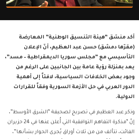
أكد منسّق “هيئة التنسيق الوطنية” المعارضة
(مقرّها دمشق) حسن عبد العظيم، أنّ الإعلان
التأسيسي مع “مجلس سوريا الديمقراطية – مسد”،
يعد بمنزلة رؤية عامة بين الجانبين على الرغم من
وجود بعض الخلافات السياسية، لافتاً إلى أهمية
الدور العربي في حل الأزمة السورية وفقاً للقرارات
الدولية.
وذكر عبد العظيم في تصريح لصحيفة “الشرق الأوسط”،
إنّ “مذكرة التفاهم التوافقية التي أُعلن عنها في 24 حزيران
الفائت، تتألف من من ثلاث أوراق يُجرى الحوار بشأنها”،