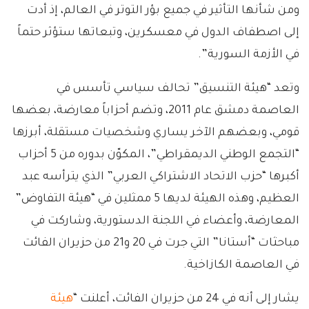
ومن شأنها التأثير في جميع بؤر التوتر في العالم، إذ أدت
إلى اصطفاف الدول في معسكرين، وتبعاتها ستؤثر حتماً
في الأزمة السورية”.
وتعد “هيئة التنسيق” تحالف سياسي تأسس في
العاصمة دمشق عام 2011، وتضم أحزاباً معارضة، بعضها
قومي، وبعضهم الآخر يساري وشخصيات مستقلة، أبرزها
“التجمع الوطني الديمقراطي”، المكوّن بدوره من 5 أحزاب
أكبرها “حزب الاتحاد الاشتراكي العربي” الذي يترأسه عبد
العظيم، وهذه الهيئة لديها 5 ممثلين في “هيئة التفاوض”
المعارضة، وأعضاء في اللجنة الدستورية، وشاركت في
مباحثات “أستانا” التي جرت في 20 و21 من حزيران الفائت
في العاصمة الكازاخية.
يشار إلى أنه في 24 من حزيران الفائت، أعلنت “
هيئة