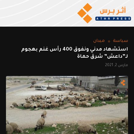
سياسة
ميدان
استشهاد مدني ونفوق 400 رأس غنم بهجوم
لـ”داعش” شرق حماة
مارس 2, 2021