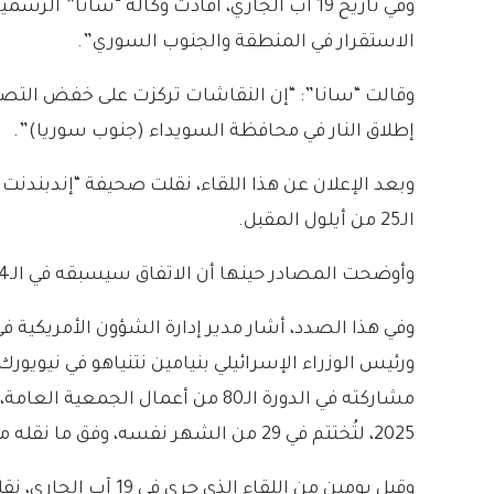
وفي تاريخ 19 آب الجاري، أفادت وكالة “سانا
الاستقرار في المنطقة والجنوب السوري”.
وقالت “سانا”: “إن النقاشات تركزت على خفض التصع
إطلاق النار في محافظة السويداء (جنوب سوريا)”.
وبعد الإعلان عن هذا اللقاء، نقلت صحيفة “إندبندنت 
الـ25 من أيلول المقبل.
وأوضحت المصادر حينها أن الاتفاق سيسبقه في الـ24 من أيلول خطاب لرئيس المرحلة الانتقالية في سوريا أحمد الشرع في نيويورك.
وفي هذا الصدد، أشار مدير إدارة الشؤون الأمريكية في 
ورئيس الوزراء الإسرائيلي بنيامين نتنياهو في نيويور
2025، لتُختتم في 29 من الشهر نفسه، وفق ما نقله موقع “عنب بلدي”.