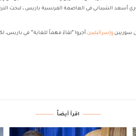
ي أسعد الشيباني في العاصمة الفرنسية باريس ، لبحث الترتيبا
وإسرائيليين
أجروا “لقاءً مهماً للغاية” في باريس، ل
اقرأ أيضاً