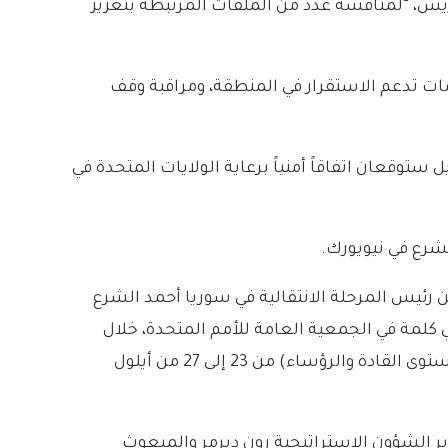
 في باريس، “لمناقشة عدد من الملفات المرتبطة بتعزيز
ات تدعم الاستقرار في المنطقة، ومراقبة وقف
توقعان اتفاقاً أمنياً برعاية الولايات المتحدة في
بين رئيس المرحلة الانتقالية في سوريا أحمد الشرع
قي كلمة في الجمعية العامة للأمم المتحدة، خلال
مشاركته في الدورة الـ80 من أعمال الجمعية العامة، والتي ستعقد المناقشة العامة رفيعة المستوى منها (على مستوى القادة والرؤساء) من 23 إلى 27 من أيلول
رين وصفتهما بالمطلعين، أن وزير الشؤون الإستراتيجية رون ديرمر والمبعوث