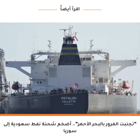
اقرأ أيضاً
“تجنبت المرور بالبحر الأحمر”.. أضخم شحنة نفط سعودية إلى
سوريا