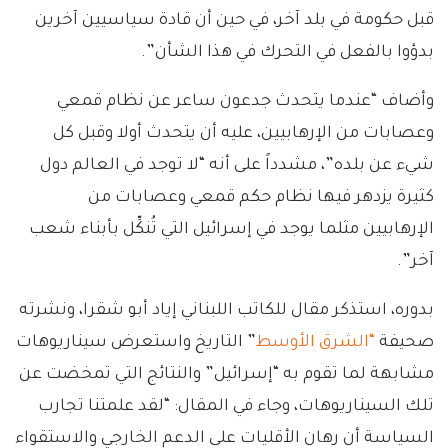
قبل حكومة في بلد آخر، في حين أن قادة سياسيين آخرين
بدؤوا بالفعل في التحرك في هذا الشأن”.
وأضاف “عندما يتحدث جدعون ساعر عن نظام قمعي
وعصابات من الإرهابيين، عليه أن يتحدث أولا وقبل كل
شيء عن بلده”، مشدداً على أنه “لا توجد في العالم دول
كثيرة يزدهر فيها نظام حكم قمعي وعصابات من
الإرهابيين مثلما يوجد في إسرائيل التي تُنكِّل بأبناء شعب
آخر”.
بدوره، استذكر مقال للكاتب اللبناني إياد أبو شقرا، ونشرته
صحيفة
“الشرق الأوسط
” التاريخ واستعرض سيناريوهات
مشابهة لما تقوم به “إسرائيل” والنتائج التي تمخضت عن
تلك السيناريوهات، وجاء في المقال: “لقد علمتنا تجارب
السياسة أن رهان الأقليات على الدعم الخارجي والاستقواء