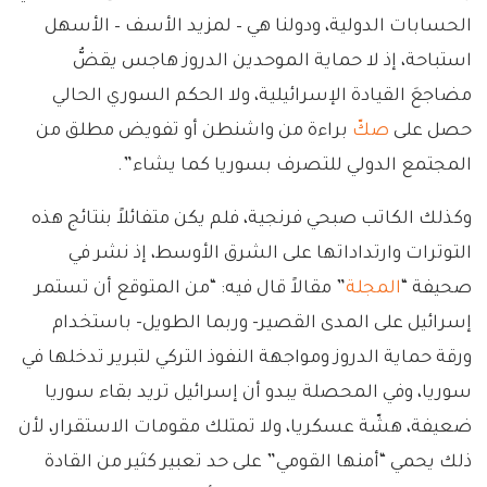
الحسابات الدولية، ودولنا هي – لمزيد الأسف – الأسهل
استباحة، إذ لا حماية الموحدين الدروز هاجس يقضُّ
مضاجعَ القيادة الإسرائيلية، ولا الحكم السوري الحالي
حصل على
صكّ
براءة من واشنطن أو تفويض مطلق من
المجتمع الدولي للتصرف بسوريا كما يشاء”.
وكذلك الكاتب صبحي فرنجية، فلم يكن متفائلاً بنتائج هذه
التوترات وارتداداتها على الشرق الأوسط، إذ نشر في
صحيفة “
المجلة
” مقالاً قال فيه: “من المتوقع أن تستمر
إسرائيل على المدى القصير- وربما الطويل- باستخدام
ورقة حماية الدروز ومواجهة النفوذ التركي لتبرير تدخلها في
سوريا، وفي المحصلة يبدو أن إسرائيل تريد بقاء سوريا
ضعيفة، هشّة عسكريا، ولا تمتلك مقومات الاستقرار، لأن
ذلك يحمي “أمنها القومي” على حد تعبير كثير من القادة