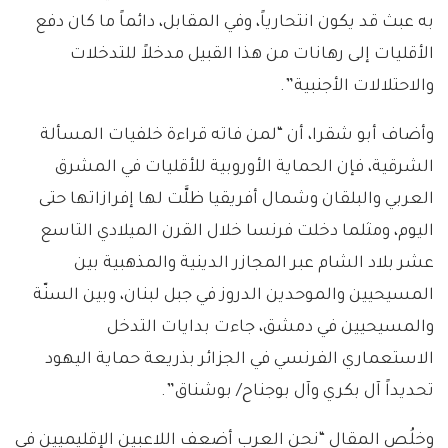
به عبث قد يكون انتحارياً، وفي المقابل، دائماً ما كان دفع
الأقليات إلى رهانات من هذا القبيل مدخلاً للتدخلات
والاحتلالات الأجنبية”.
وأضاف أبو شقرا، أن “لمن فاته قراءة خلفيات المسألة
الشرقية، فإن الحماية الأوروبية للأقليات في المشرق
العربي والبلقان وشمال أفريقيا ظلَّت لها إفرازاتها حتى
اليوم، ومثلما دخلت فرنسا خلال القرن الميلادي التاسع
عشر بلاد الشام عبر المجازر الدينية والمذهبية بين
المسيحيين والموحدين الدروز في جبل لبنان، وبين السنّة
والمسيحيين في دمشق، جاءت بدايات التدخل
الاستعماري الفرنسي في الجزائر بذريعة حماية اليهود
تحديداً آل بكري وآل بوجناح/ بوشناق”.
وخلُص المقال “نحن العرب أضعف اللاعبين الإقليميين في