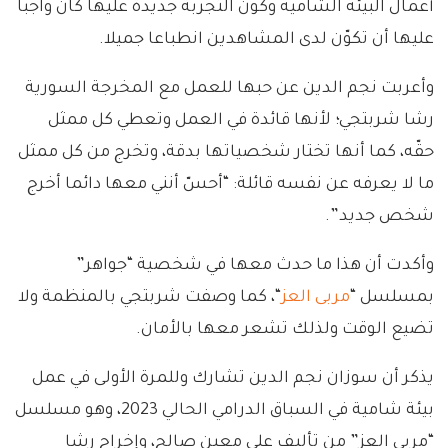
أعمال البيئة الشامية وكون التجربة جديدة عليها كان واجبا
عليها أن تكوّن لدى المشاهدين انطباعا جميلا.
وأعربت نجم الدين عن حبها للعمل مع المخرجة السورية
رشا شربتجي؛ لأنها قائدة في العمل وتعطي كل ممثل
حقّه، كما أنها تختار شخصياتها بدقة، وتخرج من كل ممثل
ما لا يعرفه عن نفسه قائلة: “أحسّ أنني معها دائما أخرج
شخص جديد”.
وأكدت أن هذا ما حدث معها في شخصية “جواهر”
بمسلسل “
مربى العز
“، كما وصفت شربتجي بالمنظمة ولا
تضيع الوقت ولذلك تشعر معها بالأمان.
يذكر أن سوزان نجم الدين تشارك وللمرة الأولى في عمل
بيئة شامية في السباق الدرامي الحالي 2023، وهو مسلسل
“مربى العز” من تأليف علي معين صالح، وإخراج رشا