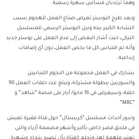
وهما ترتديان فساتين سهرة رسمية.
وبعد طرح البوستر تعرض صناع العمل للهجوم بسبب
التشابه الكبير بينه وبين البوستر الرسمي للمسلسل
التركي، حيث أشار البعض إلى عدم العمل على بوستر جديد
وأنه تم اقتباس كل ما يخص العمل، دون أي إضافات
إبداعية.
يشارك في العمل مجموعة من النجوم اللبنانيين
والسوريين ببطولة مشتركة، ويبلغ عدد حلقات العمل 90
حلقة، وسيعرض في 16 مايو/ أيار على منصة “شاهد” و
“MBC”
وتدور أحداث مسلسل “كريستال” حول فتاة فقيرة تعيش
في ملحق قصر خاص بأكبر وأشهر مصممة أزياء والتي
تعتبر ملهمة لها، وتحلم الفتاة بأن تصبح بنجاح وشهرة