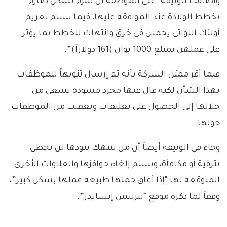
وأضافت الوثيقة “على الموظفة أن تلتزم بشكل صارم
بخطط الولادة عند الموافقة عليها، فيما سيتم تغريم
أولئك اللواتي يحملن في خرق وانتهاك للخطط بما يؤثر
على عملهن بمبلغ 1000 يوان (161 دولاراً)”.
فيما أقر ممثل الشركة بأنه تم إرسال تنويهاً للموظفات
بهذا الشأن لكنه قال عنها مجرد مسودة يسعى من
خلالها إلى الحصول على تعليقات وتعقيب من الموظفات
حولها.
وجاء في الوثيقة أيضاً أن من تنتهك بنودها لن تحظى
بترقية أو مكافأة، وسيتم إلغاء حوافزها والعلاوات الأخرى
المتوقعة لها “إذا أعاق حملها طبيعة عملها بشكل كبير”،
وفقاً لما ذكره موقع “بيزنيس إنسايدر”.