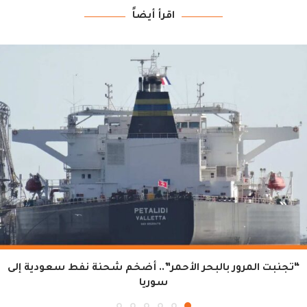
اقرأ أيضاً
“تجنبت المرور بالبحر الأحمر”.. أضخم شحنة نفط سعودية إلى
سوريا