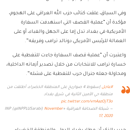
وفي السياق، علقت كتائب حزب الله العراقي على الهجوم،
مؤكدة أن “عملية القصف التي استهدفت السفارة
الأمريكية في بغداد تدل إما على الجهل والغباء، أو على
العمالة للرئيس الأمريكي دونالد ترامب وفريقه”.
واعتبرت أن “عملية قصف السفارة جاءت للتغطية على
خسارة ترامب للانتخابات من خلال تصدير أزماته الداخلية،
ومحاولة جعله جنرال حرب للتغطية على فشله”.
#عاجل
|سقوط 4 صواريخ على المنطقة الخضراء، أطلقت من
منطقة حي الأمين الثانية في شرق بغداد
pic.twitter.com/vmAazOjT3o
— شبكة الصحافة العراقية +INP (@INPPLUSarabi)
November
17, 2020