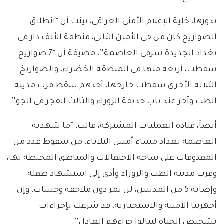
بدورها، خلية الإعلام الأمني العراقي، بينت أن “انطلاق
الصواريخ كان من حي الأمين الثاني، منطقة الألف دار في
بغداد الجديدة شرقي العاصمة”، مضيفة أن “7 صواريخ
سقطت، أربعة منها في المنطقة الخضراء، والصواريخ
الثلاثة الأخرى سقطت خارجها، أحدهم سقط قرب مدينة
الطب وآخر عند باب حديقة الزوراء والثالث انفجر في الجو”.
أيضاً، قيادة العمليات المشتركة، قالت: “ما شهدته
العاصمة بغداد مساء أمس الثلاثاء، من سقوط عدد من
المقذوفات على ساحة الاحتفالات والمناطق المحيطة بها،
وقرب مدينة الطب والزوراء وأدى إلى استشهاد طفلة
وإصابة 5 من المدنيين، لن يمر دون ملاحقة وحساب، وإن
أجهزتنا الأمنية والاستخبارية، قد شرعت بإجراءات
تشخيص الجناة لينالوا جزاءهم العادل”.