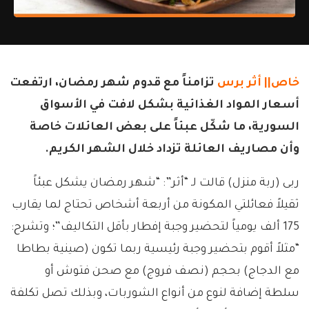
خاص||
أثر برس
تزامناً مع قدوم شهر رمضان، ارتفعت
أسعار المواد الغذائية بشكل لافت في الأسواق
السورية، ما شكّل عبئاً على بعض العائلات خاصة
وأن مصاريف العائلة تزداد خلال الشهر الكريم.
ربى (ربة منزل) قالت لـ “أثر”: “شهر رمضان يشكل عبئاً
ثقيلاً فعائلتي المكونة من أربعة أشخاص تحتاج لما يقارب
175 ألف يومياً لتحضير وجبة إفطار بأقل التكاليف”؛ وتشرح:
“مثلاً أقوم بتحضير وجبة رئيسية ربما تكون (صينية بطاطا
مع الدجاج) بحجم (نصف فروج) مع صحن فتوش أو
سلطة إضافة لنوع من أنواع الشوربات، وبذلك تصل تكلفة