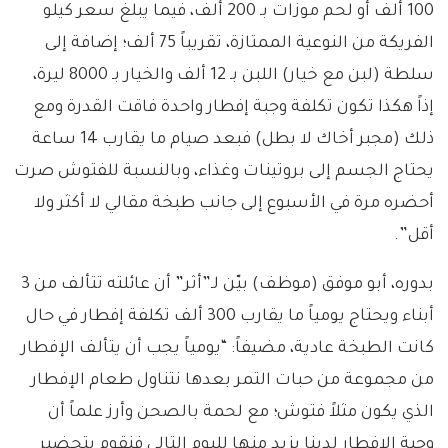
100 ألف أو لحم موزات بـ 200 ألف، فيما يبلغ سعر كيلو
الفريكة من النوعية الممتازة، تقريباً 75 ألف؛ إضافة إلى
سلطة (لبن مع خيار) اللبن بـ 12 ألف والخيار بـ 8000 ليرة،
إذاً هكذا تكون تكلفة وجبة إفطار واحدة فاقت القدرة ومع
ذلك (مجبر أخاك لا بطل) فبعد صيام ما يقارب 14 ساعة
يحتاج الجسم إلى بروتينات وغذاء، وبالنسبة للفتوش صرت
أحضره مرة في الأسبوع إلى جانب طبخة مقالي لا أكثر ولا
أقل”.
بدوره، أبو موفق (موظف) بيّن لـ”أثر” أن عائلته تتألف من 3
أبناء ويحتاج يومياً ما يقارب 300 ألف تكلفة إفطار في حال
كانت الطبخة عادية، مضيفاً: “يومياً يجب أن يتألف الإفطار
من مجموعة من حبات التمر بعدها نتناول طعام الإفطار
الذي يكون مثلاً فتوش؛ مع لحمة بالصحن وأرز علماً أن
وجبة الإفطار لدينا يزيد منها لليوم التالي فنقوم بتحضير