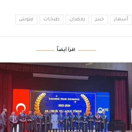
أسعار
خبير
رمضان
طبخات
فتوش
اقرأ أيضاً