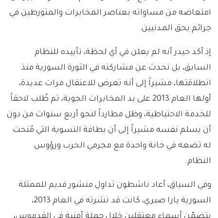
امتعاضه من مساواته بعناصر المخابرات والمتورطين في
جرائم بحق المدنيين.
إذ أكد حيدر أنه لم يعلن في أي لحظة، تأييده للنظام
السابق، بل تحدث عن مشاركته في الثورة السورية منذ
انطلاقتها، مشيراً إلى أنه تعرض للاعتقال مرات عديدة،
أولها العام 2013 على يد المخابرات الجوية، ثم طُلب لاحقاً
للخدمة الاحتياطية، وظل مطارداً لنحو أربع سنوات من دون
أن يسلم نفسه مشيراً إلى أن بطاقة التسوية التي مُنحت
له تضعه في خانة واحدة مع مجرمي الحرب ورؤوس
النظام.
وفي السياق، أعاد ناشطون تداول منشور قديم للممثلة
السورية يارا صبري، كانت قد نشرته في العام 2013،
يتضمّن أسماء معتقلين خلال حملة أمنية في القدموس،