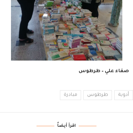
صفاء علي – طرطوس
أدوية
طرطوس
مبادرة
اقرأ أيضاً