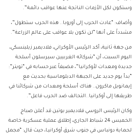
وستكون لكل الأزمات الناتجة عنها عواقب دائمة”.
وأضاف: “عادت الحرب إلى أوروبا.. هذه الحرب ستطول”،
مشدداً على أنها “لن تكون بلا عواقب على عالم الزراعة”.
من جهة ثانية، أكد الرئيس الأوكراني، فلاديمير زيلينسكي،
اليوم السبت، أن “شركائه الغربيين سيرسلون أسلحة
جديدة ومعدات لأوكرانيا”، مضيفاً عبر حسابه في “تويتر”:
“بدأ يوم جديد على الجبهة الدبلوماسية بحديث مع
إيمانويل ماكرون.. هناك أسلحة ومعدات من شركائنا في
طريقها إلى أوكرانيا..التحالف ضد الحرب فاعل”.
وكان الرئيس الروسي فلاديمير بوتين قد أعلن صباح
الخميس 24 شباط الجاري، إطلاق عملية عسكرية خاصة
لحماية دونباس في جنوب شرق أوكرانيـا، حيث قال: “مجمل