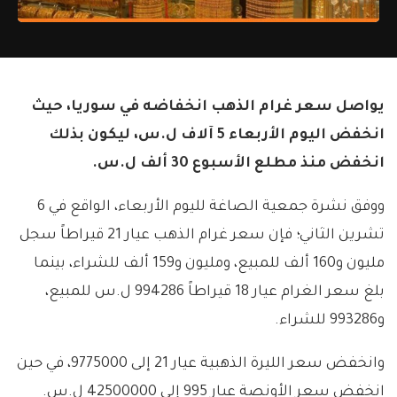
يواصل سعر غرام الذهب انخفاضه في سوريا، حيث
انخفض اليوم الأربعاء 5 آلاف ل.س، ليكون بذلك
انخفض منذ مطلع الأسبوع 30 ألف ل.س.
ووفق نشرة جمعية الصاغة لليوم الأربعاء، الواقع في 6
تشرين الثاني؛ فإن سعر غرام الذهب عيار 21 قيراطاً سجل
مليون و160 ألف للمبيع، ومليون و159 ألف للشراء، بينما
بلغ سعر الغرام عيار 18 قيراطاً 994286 ل.س للمبيع،
و993286 للشراء.
وانخفض سعر الليرة الذهبية عيار 21 إلى 9775000، في حين
انخفض سعر الأونصة عيار 995 إلى 42500000 ل.س.