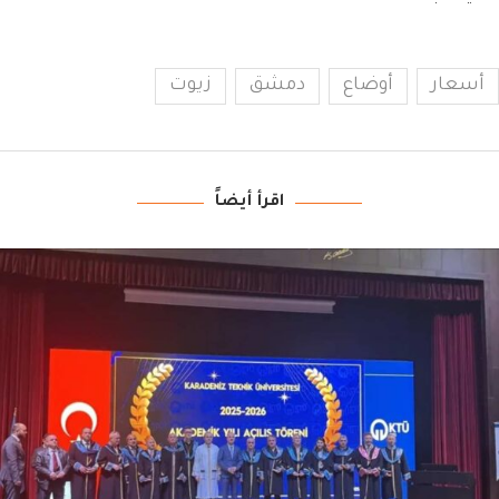
أسعار
أوضاع
دمشق
زيوت
اقرأ أيضاً