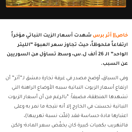
خاص||
أثر برس
شهدت أسعار الزيت النباتي مؤخراً
ارتفاعاً ملحوظاً، حيث تجاوز سعر العبوة “الليتر
الواحد” الـ 26 ألف ل.س، وسط تساؤل من السوريين
عن السبب.
وفي السياق، أوضح مصدر في غرفة تجارة دمشق لـ”أثر” أن
ارتفاع أسعار الزيوت النباتية سببه الأوضاع الراهنة التي
تشهدها المنطقة، مضيفاً: “بالرغم من أن أسعار الزيوت
النباتية تحسنت في الخارج إلا أنه نتيجة ما نمر به وعلى
اعتبارها مادة حساسة فقد (قلّت نسبة تهريبها)،
فالتهريب بكميات كبيرة كان يخفّض سعر المادة؛ ولكن