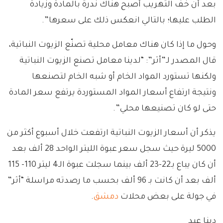
بعد أن خف التهريب أصبح هناك ندرة بالمادة وزيادة
الطلب عليها؛ بالتالي انعكس ذلك على سعرها”.
وحول ما إذا كان هناك معامل محلية تصنّع الزيوت النباتية،
قال المصدر لـ”أثر”: “لدينا معامل تصنع الزيوت النباتية
ولكنها تستورد المواد الخام أو شبه الخام لتصنعها
ونتيجة ارتفاع أسعار المواد المستوردة يرتفع سعر المادة
حتى لو كان تصنيعها محلي”.
يذكر أن أسعار الزيوت النباتية ارتفعت خلال أسبوع أكثر من
5000 ليرة حيث سجل سعر عبوة الليتر الواحد 28 ألف بعد
أن كان يباع بـ22-23 ألف بينما سجلت عبوة الـ4 ليتر 110- 115
ألف بعد أن كانت بـ 96 ألف بحسب ما رصدته مراسلة “أثر”
في جولة على بعض محلات
دمشق
.
دينا عبد