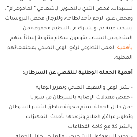
للسيدات، فحص الثدي بالتصوير الإشعاعي “الماموغرام”،
وفحص عنق الرحم بأخذ لطاخة، وللرجال فحص البروستات
بسحب عينة دم، ويشارك في التنظيم مجموعة من
المتطوعين الشباب يقومون بمهام متنوعة إيماناً منهم
بأهمية
العمل التطوعي لرفع الوعي الصحي بمجتمعاتهم
المحلية.
أهمية الحملة الوطنية للتقصي عن السرطان:
• نشر الوعي والتثقيف الصحي وتعزيز الوقاية
• خفض معدلات الإصابة بالسرطان في سوريا
• من خلال الحملة سيتم معرفة مناطق انتشار السرطان
وتطوير مرافق العلاج وتزويدها بأحدث التجهيزات
بالشراكة مع كافة القطاعات
• توحيد البروتوكول التشخيصي والعلاجي خلال الحملة