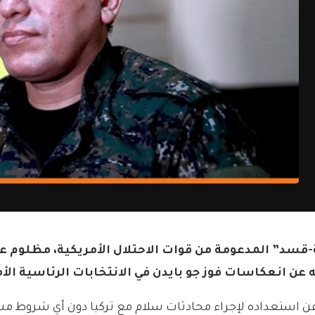
سد” المدعومة من قوات الاحتلال الأمريكية، مظلوم عب
عن انعكاسات فوز جو بايدن في الانتخابات الرئاسية الأم
 عن استعداده لإجراء محادثات سلام مع تركيا دون أي شروط مسبق