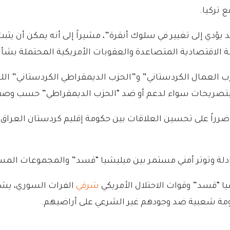
 يؤدي إلى تغيير في سلوك أنقرة”، مشيراً إلى أنه يمكن أن يثبت
الاقتصادية المتصاعدة والعقوبات الأمريكية المحتملة بشأن الحصو
حزب العمال الكردستاني” و”الحزب الديمقراطي الكردستاني” ال
دلاء بتصريحات سواء لدعم أو ضد “الحزب الديمقراطي” حسب وصف
راً على تحسين العلاقات بين حكومة إقليم كردستان العراق و”ال
وتوتر أمني مستمر بين ميليشيا “قسد” والمجموعات المسلحة 
يا “قسد” وقوات الاحتلال الأمريكي
شرقي
الفرات السوري، يشد
مة شعبية ضد وجودهم غير الشرعي على أراضيهم.