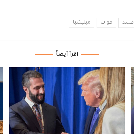
قسد
قوات
ميليشيا
اقرأ أيضاً