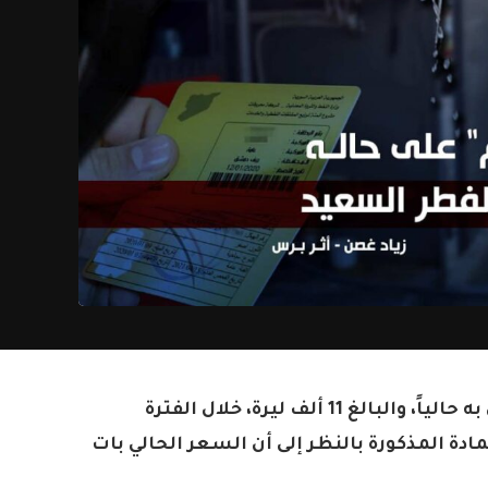
رجحت مصادر خاصة لـ”أثر” استقرار سعر ليتر البنزين المدعوم (أوكتان 90) المعمول به حالياً، والبالغ 11 ألف ليرة، خلال الفترة
ادة المذكورة بالنظر إلى أن السعر الحالي بات