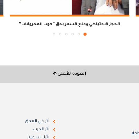
الحجز الاحتياطي ومنع السفر بحق “حوت المحروقات”
العودة للأعلى 🡹
أثر في العمق
أثر الحرب
افة
أثرنا السوري