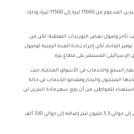
وكانت قد انتشرت على شبكات التواصل الاجتماعي خلال اليومين السابقين شائعات حول إمكانية زيادة سعر ليتر البنزين المدعوم من 11000 ليرة إلى 11500 ليرة، وذلك
م إلى 12 يوم كان بسبب تأخر وصول بعض التوريدات النفطية، لكن من
وفير المادة، لكن إجراء زيادة المدة الزمنية لوصول
 الإسرائيلي المستمر على قطاع غزة.
سعار السلع والخدمات في الأسواق المحلية، حيث
ذها المنتجون والتجار ومقدمو الخدمات في حالة
ستغباء للمواطن، من أن رفع سعر مادة البنزين لن
يذكر أن البيانات الحكومية المنشورة في شهر آب الماضي تشير إلى أن إجمالي كميات البنزين 90 الموزعة يومياً تصل إلى حوالي 3.3 مليون ليتر إضافة إلى حوالي 330 ألف