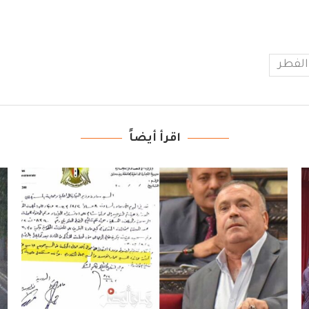
الفطر
اقرأ أيضاً