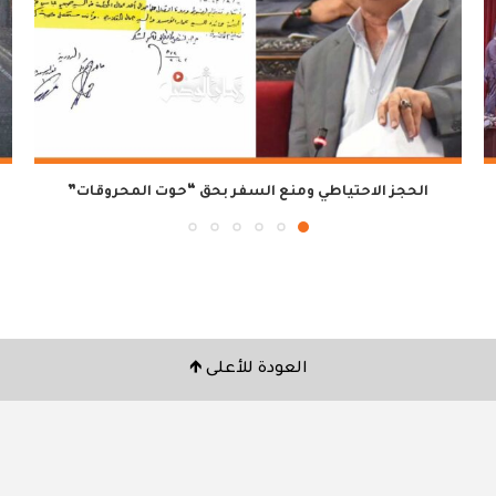
الحجز الاحتياطي ومنع السفر بحق “حوت المحروقات”
العودة للأعلى 🡹