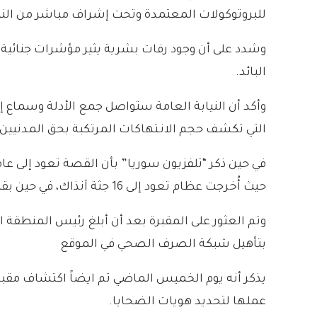
للبروتوكولات المعتمدة وتحت إشراف مباشر من النيا
وشدد على أن وجود رفات بشرية يثير مؤشرات جنائي
البائد.
وأكد أن النيابة العامة ستواصل جمع الأدلة وسماع
التي تكشف حجم الانـتهاكات المرتكبة بحق المدنيين
في حين ذكر “تلفزيون سوريا” بأن القصة تعود إلى ع
حيث أُخرجت عظام تعود إلى 16 جثة آنذاك، في حين بقيت رفات أخرى في المكان رغم الإبلاغ عنها.
وتم العثور على المقبرة بعد أن أبلغ رئيس المنطقة 
بتأهيل شبكة الصرف الصحي في الموقع
عملها لتحديد هويات الضحايا.