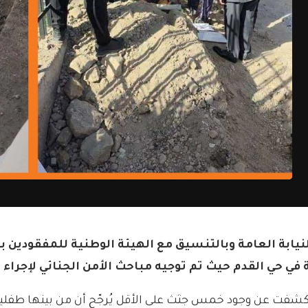
بة العامة وبالتنسيق مع الهيئة الوطنية للمفقودين باشر
ي حي القدم حيث تم توجيه مباحث الأمن الجنائي لإجراء
 كشفت عن وجود خمس جثث على الأقل يُرجّح أن من بينها طفلين