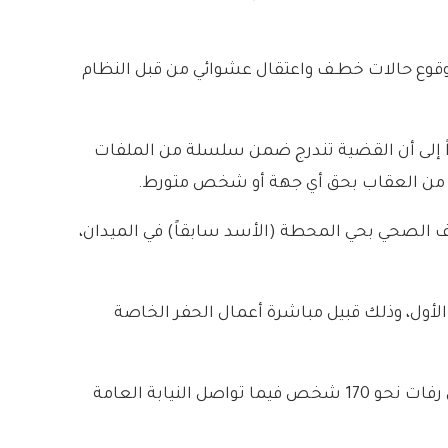
قوع حالات خطـف واعتقال عشوائي من قبل النظام
اً إلى أن القضية تندرج ضمن سلسلة من الملفات
لات من العقاب بحق أي جهة أو شخص متورط.
ف الصحي بحي المحطة (الأسد سابقاً) في الميدان،
الأول، وذلك قبيل مباشرة أعمال الحفر الخاصة
يذكر أنه يوم الخميس الماضي تم ايضاً اكتشاف مقبرة جماعية في منطقة البحيرة بالعتيبة بريف دمشق، تحتوي على رفات نحو 170 شخص فيما تواصل النيابة العامة