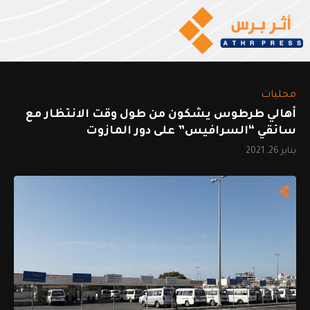
محليات
أهالي طرطوس يشكون من طول وقت الانتظار مع
سائقي “السرافيس” على دور المازوت
يناير 26, 2021