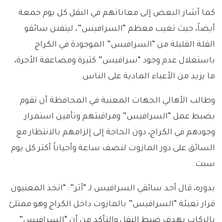
كما أشار البعض إلى معاناتهم في النقل كل يوم جمعة
أيضاً، حيث تغيب معظم “السرافيس”، ليتفنن سائقو
القلة القليلة من “السرافيس” الموجودة في الكراج
باستغلال عدم وجود “سرافيس” كثيرة ومضاعفة الأجرة،
ما يزيد من الأعباء المادية على الناس.
وطالب الأهالي الجهات المعنية في المحافظة أن تقوم
بضبط عمل “السرافيس” ومراقبتهم وتأمين استمرار
وجودهم في الكراج، دون الحاجة إلى إلزامهم بالانتظار مع
السائق على دور المازوت لنصف ساعة وأحياناً أكثر كل يوم
سبت.
بدوره، قال أحد سائقي السرافيس لـ “أثر”: “اتخذ المعنيون
قرار تعبئة “السرافيس” بالمازوت داخل الكراج وهو ممتلئ
بالركاب بهدف ضبط النقل والتأكد من أن “السرافيس”