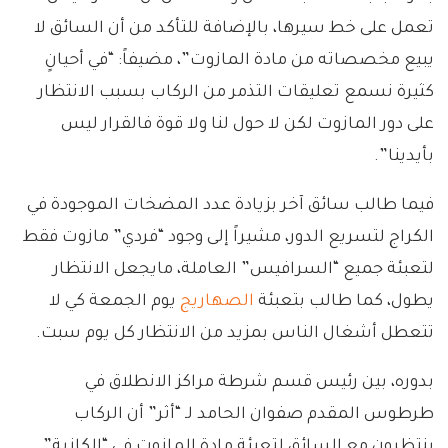
تعمل على خط سيرها، بالإضافة للتأكد من أن السائق لا
يبيع مخصصاته من مادة المازوت”، مضيفاً: “في أحيانٍ
كثيرة نسمع تعليقات التذمر من الركاب بسبب الانتظار
على دور المازوت لكن لا حول لنا ولا قوة فالقرار ليس
بأيدينا”.
فيما طالب سائق آخر بزيادة عدد المضخات الموجودة في
الكراج لتسريع الدور، مشيراً إلى وجود “فردي” مازوت فقط
لتعبئة جميع “السرافيس” العاملة، مايجعل الانتظار
يطول، كما طالب بتعبئة
الصهاريج
يوم الجمعة كي لا
تتعطل أشغال الناس بمزيد من الانتظار كل يوم سبت.
بدوره، بين رئيس قسم شرطة مراكز الانطلاق في
طرطوس المقدم صفوان الحامد لـ “أثر” أن الركاب
ينتظرون مع السائق لتعبئة مادة المازوت في “الكازية”