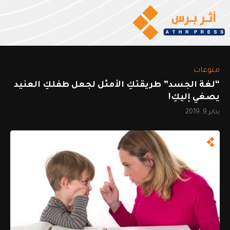
منوعات
“لغة الجسد” طريقتكِ الأمثل لجعل طفلكِ العنيد
يصغي إليكِ!
يناير 9, 2019