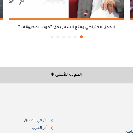
الحجز الاحتياطي ومنع السفر بحق “حوت المحروقات”
العودة للأعلى 🡹
أثر في العمق
أثر الحرب
افة