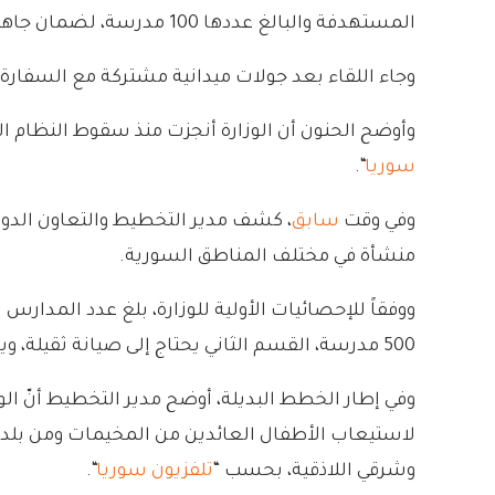
المستهدفة والبالغ عددها 100 مدرسة، لضمان جاهزيتها لاستقبال الطلاب بما يتناسب مع متطلبات العام الدراسي المقبل. وفق وكالة “سانا”.
وجاء اللقاء بعد جولات ميدانية مشتركة مع السفارة التركية لتقيي
وأوضح الحنون أن الوزارة أنجزت منذ سقوط النظام المخلوع، ترميم وتأهيل نحو 200 مدرسة من أصل 8 آلا
سوريا
“.
وفي وقت
سابق
منشأة في مختلف المناطق السورية.
500 مدرسة، القسم الثاني يحتاج إلى صيانة ثقيلة، ويشمل نحو 2000 مدرسة، القسم الثالث يحتاج إلى صيانة متوسطة، ويضم ما يقارب 5500 مدرسة.
وفي إطار الخطط البديلة، أوضح مدير التخطيط أنّ ال
لاستيعاب الأطفال العائدين من المخيمات ومن بلدا
وشرقي اللاذقية، بحسب “
تلفزيون سوريا
“.