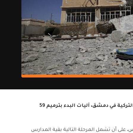
بحث مدير الأبنية المدرسية في وزارة التربية والتعليم، المهندس محمد الحنون، مع ممثلين عن السفارة التركية في دمشق، آليات البدء بترميم 59
رس، على أن تشمل المرحلة التالية بقية المدارس