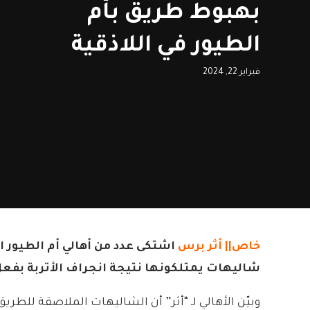
بهبوط طريق بأم
الطيور في اللاذقية
فبراير 22, 2024
خاص||
أثر برس
اشتكى عدد من أهالي أم الطيور ال
شاليهات يمتلكونها نتيجة انجراف الأتربة بفعل
وبيّن الأهالي لـ “أثر” أن الشاليهات الملاصقة للطر