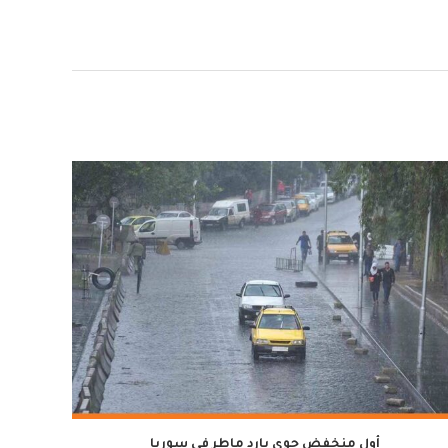
أول منخفض جوي بارد ماطر في سوريا
لمدة سن