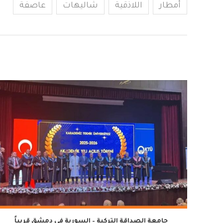
أمطار
اللاذقية
شاليهات
عاصفة
جامعة الصداقة التركية – السورية في دمشق قريباً