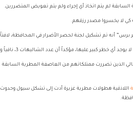
السابقة لم يتم اتخاذ أي إجراء ولم يتم تعويض المتضررين.
ة كي لا يخسروا مصدر رزقهم.
ر برس” أنه تم تشكيل لجنة لحصر الأضرار في المحافظة، لافتاً 
ر عليها، مؤكداً أن عدد الشاليهات 3، نافياً وجود أضرار غير انهيار السور.
 الأهالي الذين تضررت ممتلكاتهم من العاصفة المطرية السا
اللاذقية هطولات مطرية غزيرة أدت إلى تشكل سيول وحدوث أض
افظة.