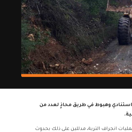
ر استنادي وهبوط في طريق محاذٍ لعدد من
ية.
عمليات انجراف التربة، مدللين على ذلك بحدوث