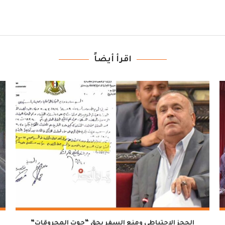
اقرأ أيضاً
الحجز الاحتياطي ومنع السفر بحق “حوت المحروقات”