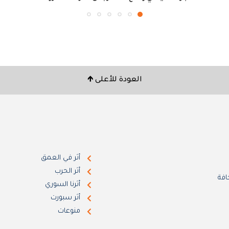
العودة للأعلى 🡹
أثر في العمق
أثر الحرب
افة
أثرنا السوري
أثر سبورت
منوعات