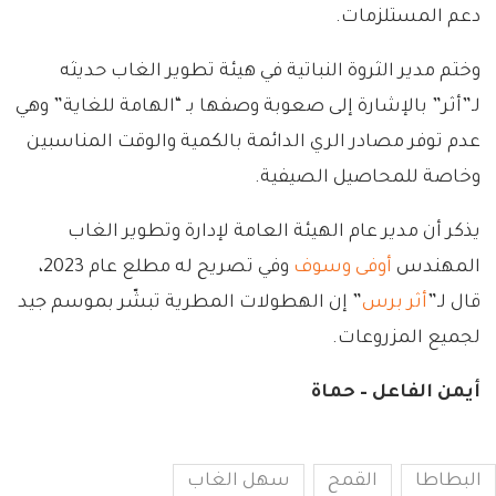
دعم المستلزمات.
وختم مدير الثروة النباتية في هيئة تطوير الغاب حديثه
لـ”أثر” بالإشارة إلى صعوبة وصفها بـ “الهامة للغاية” وهي
عدم توفر مصادر الري الدائمة بالكمية والوقت المناسبين
وخاصة للمحاصيل الصيفية.
يذكر أن مدير عام الهيئة العامة لإدارة وتطوير الغاب
المهندس
أوفى وسوف
وفي تصريح له مطلع عام 2023،
قال لـ”
أثر برس
” إن الهطولات المطرية تبشّر بموسم جيد
لجميع المزروعات.
أيمن الفاعل – حماة
البطاطا
القمح
سهل الغاب