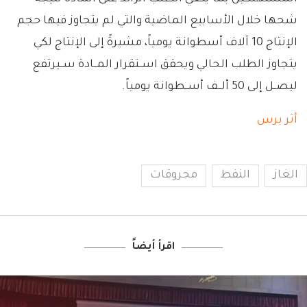
شحها خلال الأسابيع الماضية والتي لم يتجاوز فيها حجم
الإنتاج 10 آلاف أسطوانة يومياً، مشيرةً إلى الإنتاج لكي
يتجاوز الطلب الحالي ويحقق اســتقرار المــادة ســيرتفع
ليصــل إلى 50 ألــف أســطوانة يومياً.
أثر برس
الغاز
النفط
محروقات
اقرأ أيضاً