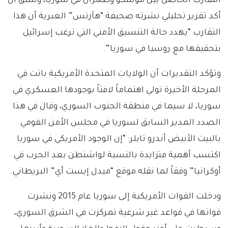
التقارب الحاصل بين موسكو وطهران في سوريا، وسبق أن
أكد تقرير تحليلي نشرته صحيفة “هآرتس” العبرية أن هذا
التقارب “يهدد حالة التنسيق الأمني التي ترغب إسرائيل
بتحقيقها مع روسيا في سوريا”.
وتؤكد التقديرات أن الولايات المتحدة الأمريكية باتت في
المرحلة الأخيرة تولي اهتماماً لافتاً بوجودها العسكري في
سوريا، لا سيما في منطقة الجنوب السوري، وقال في هذا
الصدد المدير السابق لسوريا في مجلس الأمن القومي
بالبيت الأبيض أندرو تابلر: “إن الوجود الأمريكي في سوريا
اكتسب أهمية متزايدة بالنسبة لواشنطن بعد الحرب في
أوكرانيا” وفقاً لما نقله موقع “ميدل إيست أي” البريطاني.
ودخلت القوات الأمريكية إلى سوريا عام 2015 ونشرت
قواتها في قواعد غير شرعية تمركزت في الشرق السوري،