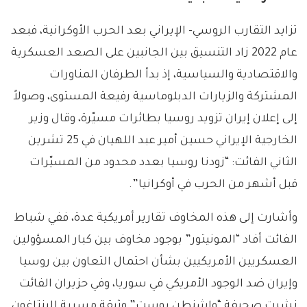
تزايد التقارب الروسي- الإيراني بعد الحرب الأوكرانية، فبعد
عام 2022 زاد التنسيق بين الجانبين على الصعد العسكرية
والاقتصادية والسياسية، إذ بدأ الطرفان المناورات
المشتركة والزيارات الدبلوماسية رفيعة المستوى، وصولاً
إلى إعلان إيران تزويد روسيا بطائرات مسيّرة، وقال وزير
الخارجية الإيراني حسين أمير عبد اللهيان في 25 تشرين
الثاني الفائت: “زودنا روسيا بعدد محدود من المسيّرات
قبل أشهر من الحرب في أوكرانيا”.
وأشارت إلى هذه المخاوف تقارير أمريكية عدة، ففي شباط
الفائت أفاد “المونيتور” بوجود مخاوف بين كبار المسؤولين
العسكريين الأمريكيين بشأن احتمال التعاون بين روسيا
وإيران ضد الوجود الأمريكي في سوريا، وفي حزيران الفائت
نشرت صحيفة “واشنطن بوست” وثيقة مسربة للبنتاغون