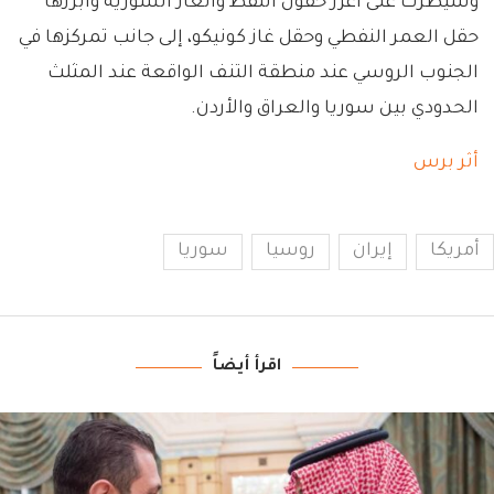
وسيطرت على أغزر حقول النفط والغاز السورية وأبرزها
حقل العمر النفطي وحقل غاز كونيكو، إلى جانب تمركزها في
الجنوب الروسي عند منطقة التنف الواقعة عند المثلث
الحدودي بين سوريا والعراق والأردن.
أثر برس
أمريكا
إيران
روسيا
سوريا
اقرأ أيضاً