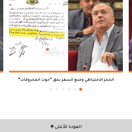
الحجز الاحتياطي ومنع السفر بحق “حوت المحروقات”
العودة للأعلى 🡹