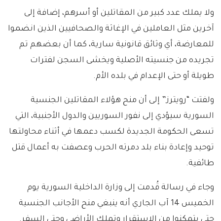
ولا يملك عدد كبير من المقاتلين أو أسرهم، إضافة إلى
آخرين مثل العاملين في الإغاثة والصحافيين الذين انضموا
للمعارضة، أي وثائق قانونية سارية، كما أن بعضهم تم
تجريده من جنسيته الأصلية ويخشى السجن لفترات
طويلة أو حتى الإعدام في بلده الأم.
ولفتت “رويترز” إلى أن منح هؤلاء المقاتلين الجنسية
السورية سيؤدي إلى نفور السوريين والدول الأجنبية، التي
تسعى الحكومة الجديدة لكسب دعمها في أثناء محاولتها
توحيد وإعادة بناء بلد دمرته الحرب وعصفت به أعمال قتل
طائفية.
وجاء في رسالة قُدمت إلى وزارة الداخلية السورية يوم
الخميس 14 آب الجاري أنه ينبغي منح الأجانب الجنسية
حتى يتمكنوا من الاستقرار وتملك الأراضي وحتى السفر.