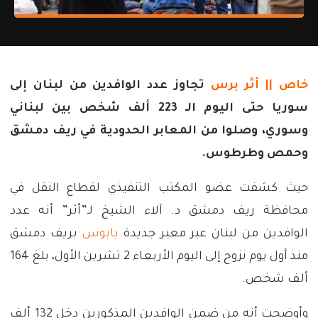
خاص || أثر برس
تجاوز عدد الوافدين من لبنان إلى
سوريا حتى اليوم الـ 223 ألف شخص بين لبناني
وسوري، وصلوا من المعابر الحدودية في ريف دمشق
وحمص وطرطوس.
حيث كشفت عضو المكتب التنفيذي لقطاع النقل في
محافظة ريف دمشق د. آلاء الشيخ لـ”أثر” أنه عدد
الوافدين من لبنان عبر معبر جديدة
يابوس
بريف دمشق
منذ أول يوم نزوح إلى اليوم الأربعاء 2 تشرين الأول، بلغ 164
ألف شخص.
وأوضحت أنه من ضمن الوافدين المذكورين دخل 132 ألف