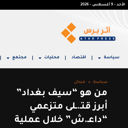
الأحد - 9 أغسطس - 2026
سياسة
اقتصاد
محليات
مجتمع
سياسة
ميدان
من هو “سيف بغداد”
أبرز قتـ.ـلى متزعمي
“داعـ.ش” خلال عملية