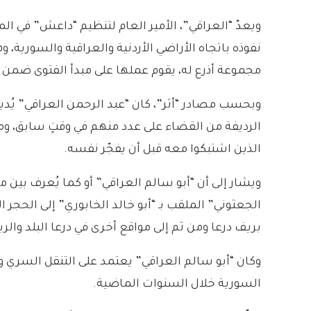
ويعدّ “العراقي”، الأمير العام لتنظيم “داعش” في 
نفوذه باتجاه الأراضي الأردنية والعراقية والسورية
مجموعة أذرع له، يقوم عملها على مبدأ الفتوى ضمن
وبحسب مصادر “أثر”، كان “عبد الرحمن العراقي” يُدي
الرديفة من القضاء على عدد منهم في وقتٍ سابق، ومن
الذين اشتبكوا معه قبل أن يفجّر نفسه.
ويشار إلى أن “أبو سالم العراقي” أو كما يُعرف بين م
الجعثوني” الملقب بـ “أبو خالد الخابوري” إلى الحج
بريف درعا ومن ثم إلى مواقع أخرى في درعا البلد وا
وكان “أبو سالم العراقي” يعتمد على التنقل السري
السورية خلال السنوات الماضية.