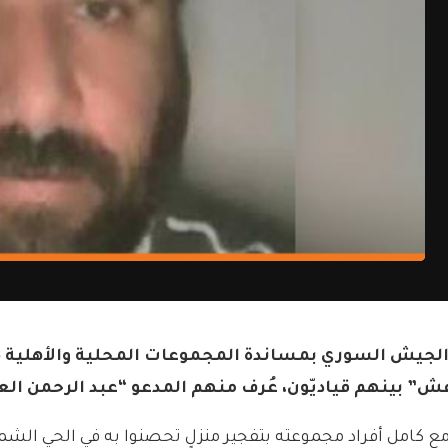
ا الجيش السوري بمساندة المجموعات المحلية والأهلية
ش” بينهم قياديّون، عُرف منهم المدعو “عبد الرحمن ال
مع كامل أفراد مجموعته بتفجير منزلٍ تحصنوا به في الحي الشم