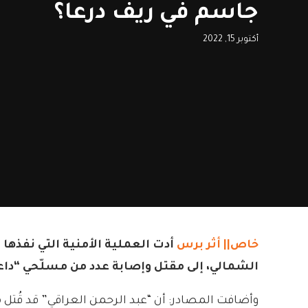
جاسم في ريف درعا؟
أكتوبر 15, 2022
خاص|| أثر برس
أدت العملية الأمنية التي نفذه
الشمالي، إلى مقتل وإصابة عدد من مسلّحي “داع
وأضافت المصادر: أن “عبد الرحمن العراقي” قد قُتل 