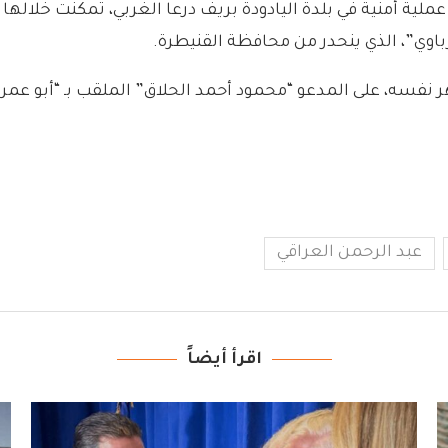
ملية أمنية في بلدة اليادودة بريف درعا الغربي، تمكنت خلالها
رباوي”، الذي ينحدر من محافظة القنيطرة.
فسه، على المدعو “محمود أحمد الحلاق” الملقب بـ “أبو عمر 
عبد الرحمن العراقي
اقرأ أيضاً