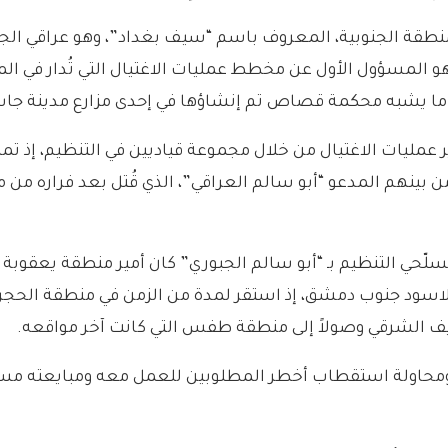
المنطقة الجنوبية، المعروف باسم “سيف بغداد”، وهو عراقي ال
، وهو المسؤول الأول عن مخطط عمليات الاغتيال التي تُدار في
 ما يشبه محكمة قصاص تم إنشاؤها في إحدى مزارع مدينة جاس
ر عمليات الاغتيال من خلال مجموعة قياديين في التنظيم، إذ ت
 بينهم المدعو “أبو سالم العراقي”، الذي قُتل بعد فراره من 
سلّحي التنظيم بـ “أبو سالم الجبوري” كان أمير منطقة يعقوبة 
ر الاسود جنوب دمشق، إذ استقر لمدة من الزمن في منطقة الحج
لريف الشرقي وصولاً إلى منطقة طفس التي كانت آخر مواقعه.
 ومحاولة استقطاب أخطر المطلوبين للعمل معه ومبايعته مس