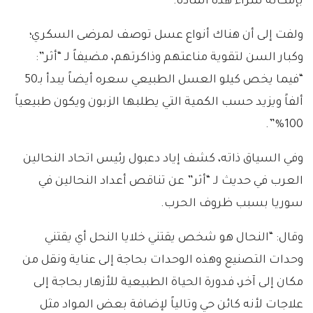
بإمكانه شراء هذه المادة.
ولفت إلى أن هناك أنواع عسل توصف لمرضى السكري؛
وكبار السن لتقوية مناعتهم وذاكرتهم، مضيفاً لـ “أثر”:
“فيما يخص كيلو العسل الطبيعي سعره أيضاً يبدأ بـ50
ألفاً ويزيد حسب الكمية التي يطلبها الزبون ويكون طبيعياً
100%”.
وفي السياق ذاته، كشف إياد دعبول رئيس اتحاد النحالين
العرب في حديث لـ “أثر” عن تناقص أعداد النحالين في
سوريا بسبب ظروف الحرب.
وقال: “النحال هو شخص يقتني خلايا النحل أي يقتني
وحدات التصنيع وهذه الوحدات بحاجة إلى عناية ونقل من
مكان إلى آخر، فدورة الحياة الطبيعية للأزهار بحاجة إلى
علاجات لأنه كائن حي وتالياً لإضافة بعض المواد مثل