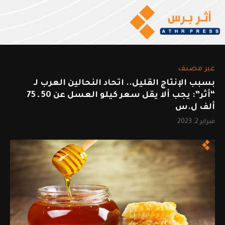
غير مصنف
بسبب الإنتاج القليل.. اتحاد النحالين العرب لـ
“أثر”: يجب ألا يقل سعر كيلو العسل عن 50 ـ 75
ألف ل.س
فبراير 2, 2023