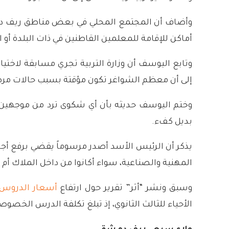
وأضاف أن المجتمع المحلي في بعض مناطق ريف دمشق
أماكن للإقامة للمعلمين القاطنين في ذات البلدة أو ا
إلى أن معظم الشواغر تكون مؤقتة بسبب حالات مرضية 
وختم اليوسف حديثه بأن أي شكوى ترد من موجهين ال
بديل كفء.
يذكر أن الرئيس الأسد أصدر مرسوماً يقضي برفع أج
المهنية والصناعية، سواء أكانوا من داخل الملاك أم 
وسبق ونشر “أثر” تقرير حول ارتفاع
أسعار الدروس
الأحياء للثالث الثانوي، إذ تبلغ تكلفة الدرس الخصوصي لمادة الرياضيات للث