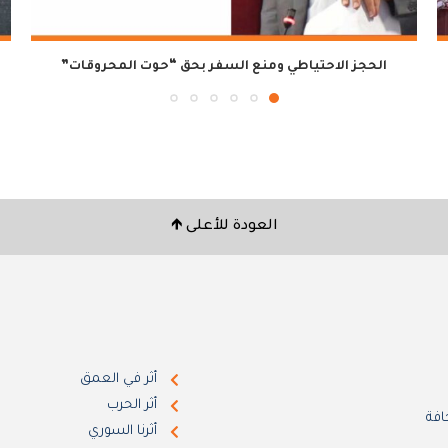
الحجز الاحتياطي ومنع السفر بحق “حوت المحروقات”
العودة للأعلى 🡹
أثر في العمق
أثر الحرب
افة
أثرنا السوري