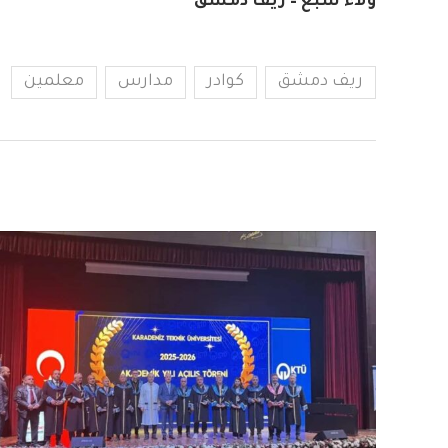
ولاء سبع – ريف دمشق
ريف دمشق
كوادر
مدارس
معلمين